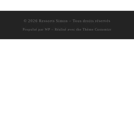
© 2026
Ressorts Simon
– Tous droits réservés
Propulsé par
WP
– Réalisé avec the
Thème Customizr