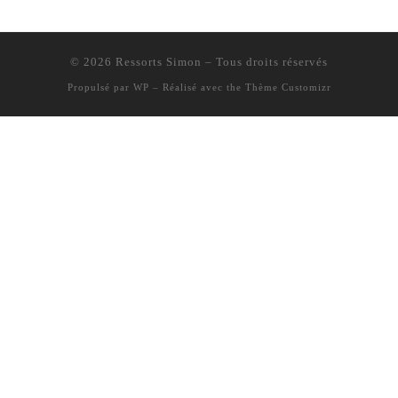
© 2026
Ressorts Simon
– Tous droits réservés
Propulsé par
WP
– Réalisé avec the
Thème Customizr