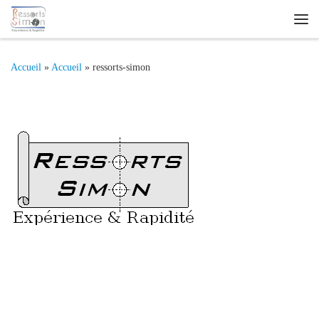
Passer au contenu
Me
Accueil
»
Accueil
»
ressorts-simon