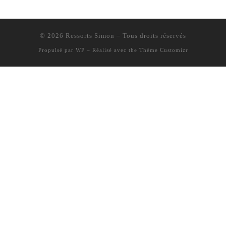
© 2026
Ressorts Simon
– Tous droits réservés
Propulsé par
WP
– Réalisé avec the
Thème Customizr